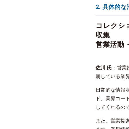
2. 具体的
コレクシ
収集
営業活動
佐川 氏
：営業
属している業
日常的な情報
ド、業界コー
してくれるの
また、営業提