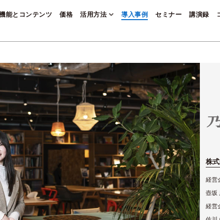
機能とコンテンツ
価格
活用方法
導入事例
セミナー
講演録
株式
経営
壺坂 
経営
佐川 