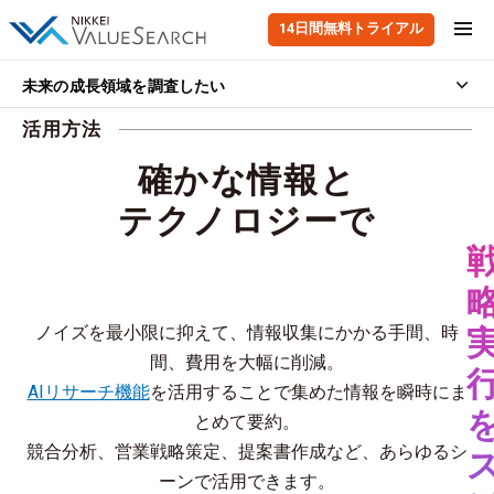
14日間無料トライアル
未来の成長領域を調査したい
活用方法
確かな情報と
テクノロジーで
戦略実行をスピードアップ
ノイズを最小限に抑えて、情報収集にかかる手間、時
間、費用を大幅に削減。
AIリサーチ機能
を活用することで集めた情報を瞬時にま
とめて要約。
競合分析、営業戦略策定、提案書作成など、あらゆるシ
ーンで活用できます。