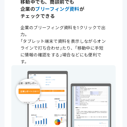
移動中でも、商談前でも
企業の
ブリーフィング資料
が
チェックできる
企業のブリーフィング資料を1クリックで出
力。
「タブレット端末で資料を表示しながら
オン
ラインで
打ち
合わせ」
たり、
「移動中に
手短
に
情報の
確認をする」
場合
などにも
便利で
す。